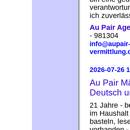
verantwortu
ich zuverläss
Au Pair Ag
- 981304
info@aupair-
vermittlung.
2026-07-26 1
Au Pair Mä
Deutsch u
21 Jahre - be
im Haushalt
basteln, les
vorhanden - 