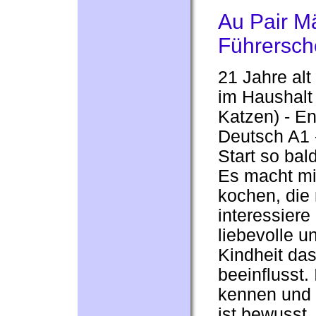
Au Pair M
Führersch
21 Jahre alt 
im Haushalt
Katzen) - En
Deutsch A1 
Start so bal
Es macht mi
kochen, die
interessiere
liebevolle u
Kindheit da
beeinflusst
kennen und 
ist bewusst,