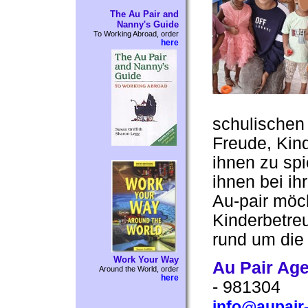
The Au Pair and
Nanny's Guide
To Working Abroad, order
here
schulischen
Freude, Kind
ihnen zu sp
ihnen bei ih
Au-pair möch
Kinderbetre
rund um die 
Work Your Way
Au Pair Ag
Around the World, order
here
- 981304
info@aupair-