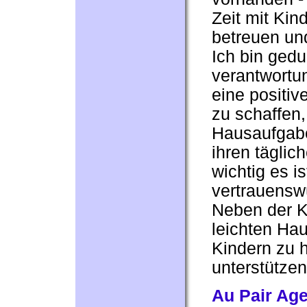
Zeit mit Kin
betreuen und
Ich bin gedu
verantwortu
eine positiv
zu schaffen,
Hausaufgabe
ihren täglic
wichtig es is
vertrauenswü
Neben der Ki
leichten Ha
Kindern zu h
unterstützen
Au Pair Ag