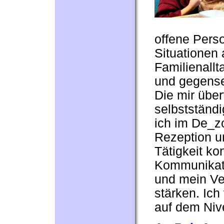
offene Pers
Situationen
Familienallt
und gegensei
Die mir übe
selbstständi
ich im De_z
Rezeption u
Tätigkeit ko
Kommunikati
und mein Ve
stärken. Ic
auf dem Niv