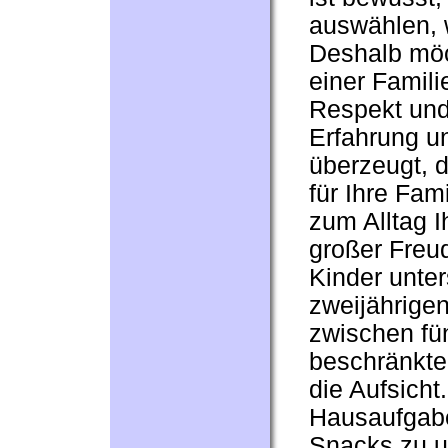
auswählen, 
Deshalb möc
einer Famili
Respekt und 
Erfahrung un
überzeugt, d
für Ihre Fam
zum Alltag Ih
großer Freud
Kinder unter
zweijährigen
zwischen fü
beschränkte
die Aufsicht
Hausaufgabe
Snacks zu un