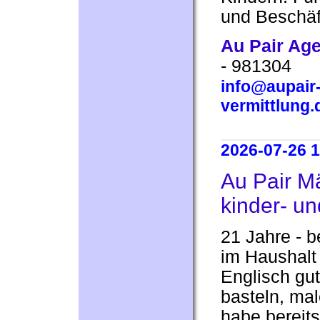
und Beschäf
Au Pair Ag
- 981304
info@aupair-
vermittlung.
2026-07-26 1
Au Pair M
kinder- und
21 Jahre - be
im Haushalt 
Englisch gut
basteln, mal
habe bereits