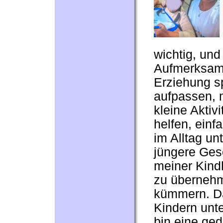
wichtig, und
Aufmerksamk
Erziehung sp
aufpassen, m
kleine Akti
helfen, einf
im Alltag un
jüngere Ges
meiner Kindh
zu übernehm
kümmern. Da
Kindern unte
bin eine ged