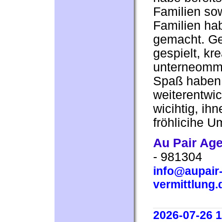
Familien sow
Familien ha
gemacht. Ge
gespielt, kr
unterneomme
Spaß haben,
weiterentwi
wicihtig, ih
fröhlicihe 
Au Pair Ag
- 981304
info@aupair-
vermittlung.
2026-07-26 1