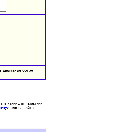
е щёлкание сотрёт
ты в каникулы, практики
или на сайте
никул