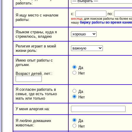
работать:
с:
по:
Я ищу место с началом
месяца
; для поисков работы на более 
работы:
биржу работы во время кани
нашу
Языком страны, куда я
стремлюсь, владею
Религия играет в моей
жизни роль:
Имею опыт работы с
детьми.
Да
Нет
Возраст детей, лет::
Я согласен работать в
Да
семье, где есть только
Нет
мать или только
У меня алергия на:
Я люблю домашних
Да
животных:
Нет