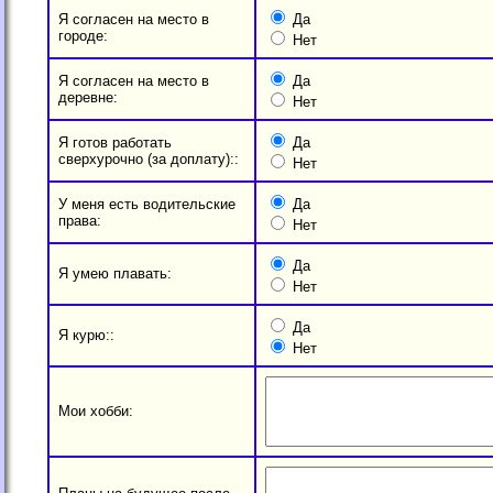
Я согласен на место в
Да
городе:
Нет
Я согласен на место в
Да
деревне:
Нет
Я готов работать
Да
сверхурочно (за доплату)::
Нет
У меня есть водительские
Да
права:
Нет
Да
Я умею плавать:
Нет
Да
Я курю::
Нет
Мои хобби: