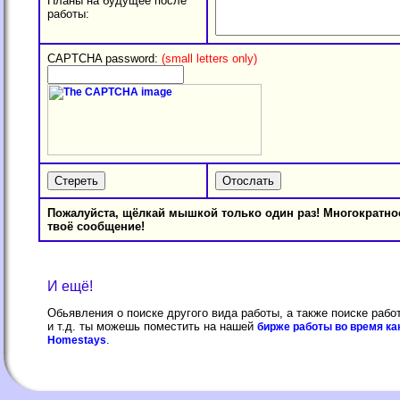
Планы на будущее после
работы:
CAPTCHA password:
(small letters only)
Пожалуйста, щёлкай мышкой только один раз! Многократно
твоё сообщeние!
И ещё!
Обьявления о поиске другого вида работы, а также поиске рабо
и т.д. ты можешь поместить на нашей
биржe работы во время ка
.
Homestays