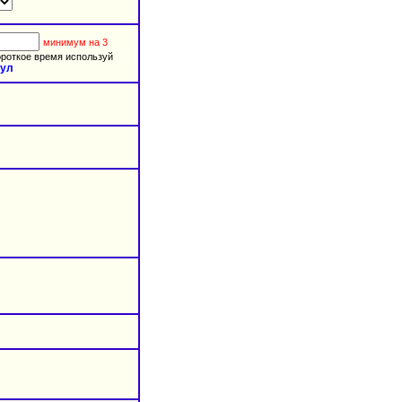
минимум на 3
короткое время используй
кул