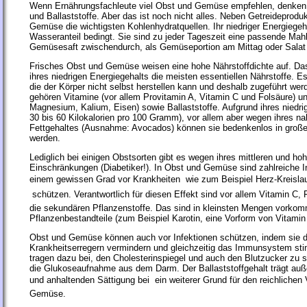
Wenn Ernährungsfachleute viel Obst und Gemüse empfehlen, denken s
und Ballaststoffe. Aber das ist noch nicht alles. Neben Getreideprodu
Gemüse die wichtigsten Kohlenhydratquellen. Ihr niedriger Energiegeha
Wasseranteil bedingt. Sie sind zu jeder Tageszeit eine passende Mahlz
Gemüsesaft zwischendurch, als Gemüseportion am Mittag oder Sala
Frisches Obst und Gemüse weisen eine hohe Nährstoffdichte auf. Das h
ihres niedrigen Energiegehalts die meisten essentiellen Nährstoffe. Es
die der Körper nicht selbst herstellen kann und deshalb zugeführt we
gehören Vitamine (vor allem Provitamin A, Vitamin C und Folsäure) u
Magnesium, Kalium, Eisen) sowie Ballaststoffe. Aufgrund ihres niedri
30 bis 60 Kilokalorien pro 100 Gramm), vor allem aber wegen ihres n
Fettgehaltes (Ausnahme: Avocados) können sie bedenkenlos in groß
werden.
Lediglich bei einigen Obstsorten gibt es wegen ihres mittleren und h
Einschränkungen (Diabetiker!). In Obst und Gemüse sind zahlreiche Inh
einem gewissen Grad vor Krankheiten  wie zum Beispiel Herz-Kreisl
 schützen. Verantwortlich für diesen Effekt sind vor allem Vitamin C, 
die sekundären Pflanzenstoffe. Das sind in kleinsten Mengen vorko
Pflanzenbestandteile (zum Beispiel Karotin, eine Vorform von Vitamin
Obst und Gemüse können auch vor Infektionen schützen, indem sie di
Krankheitserregern vermindern und gleichzeitig das Immunsystem stim
tragen dazu bei, den Cholesterinspiegel und auch den Blutzucker zu 
die Glukoseaufnahme aus dem Darm. Der Ballaststoffgehalt trägt auß
und anhaltenden Sättigung bei  ein weiterer Grund für den reichliche
Gemüse.