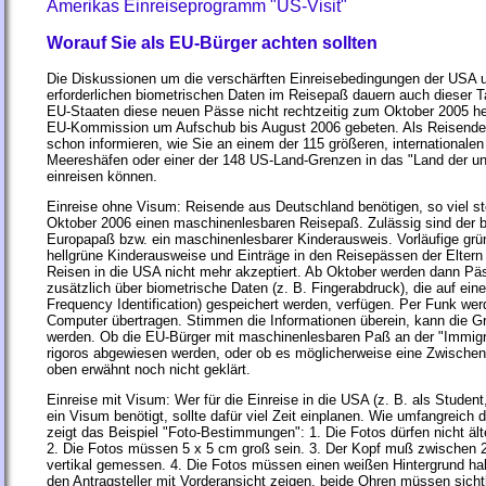
Amerikas Einreiseprogramm "US-Visit"
Worauf Sie als EU-Bürger achten sollten
Die Diskussionen um die verschärften Einreisebedingungen der USA u
erforderlichen biometrischen Daten im Reisepaß dauern auch dieser T
EU-Staaten diese neuen Pässe nicht rechtzeitig zum Oktober 2005 her
EU-Kommission um Aufschub bis August 2006 gebeten. Als Reisender s
schon informieren, wie Sie an einem der 115 größeren, internationale
Meereshäfen oder einer der 148 US-Land-Grenzen in das "Land der u
einreisen können.
Einreise ohne Visum: Reisende aus Deutschland benötigen, so viel ste
Oktober 2006 einen maschinenlesbaren Reisepaß. Zulässig sind der 
Europapaß bzw. ein maschinenlesbarer Kinderausweis. Vorläufige gr
hellgrüne Kinderausweise und Einträge in den Reisepässen der Eltern 
Reisen in die USA nicht mehr akzeptiert. Ab Oktober werden dann Päs
zusätzlich über biometrische Daten (z. B. Fingerabdruck), die auf ei
Frequency Identification) gespeichert werden, verfügen. Per Funk wer
Computer übertragen. Stimmen die Informationen überein, kann die G
werden. Ob die EU-Bürger mit maschinenlesbaren Paß an der "Immigr
rigoros abgewiesen werden, oder ob es möglicherweise eine Zwischenl
oben erwähnt noch nicht geklärt.
Einreise mit Visum: Wer für die Einreise in die USA (z. B. als Student
ein Visum benötigt, sollte dafür viel Zeit einplanen. Wie umfangreich 
zeigt das Beispiel "Foto-Bestimmungen": 1. Die Fotos dürfen nicht äl
2. Die Fotos müssen 5 x 5 cm groß sein. 3. Der Kopf muß zwischen 2
vertikal gemessen. 4. Die Fotos müssen einen weißen Hintergrund h
den Antragsteller mit Vorderansicht zeigen, beide Ohren müssen sicht