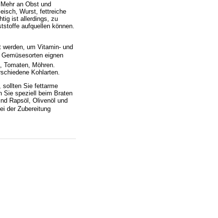
n Mehr an Obst und
eisch, Wurst, fettreiche
ig ist allerdings, zu
aststoffe aufquellen können.
t werden, um Vitamin- und
le Gemüsesorten eignen
a, Tomaten, Möhren.
rschiedene Kohlarten.
sollten Sie fettarme
Sie speziell beim Braten
ind Rapsöl, Olivenöl und
ei der Zubereitung