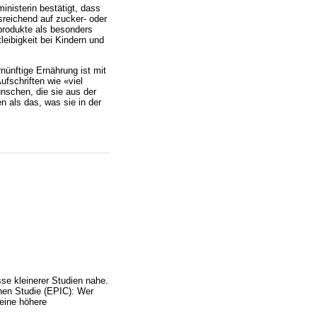
inisterin bestätigt, dass
usreichend auf zucker- oder
rprodukte als besonders
eibigkeit bei Kindern und
nünftige Ernährung ist mit
ufschriften wie «viel
nschen, die sie aus der
 als das, was sie in der
sse kleinerer Studien nahe.
chen Studie (EPIC): Wer
 eine höhere