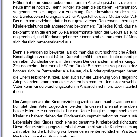
Früher hat man Kinder bekommen, um im Alter abgesichert zu sein. In
heute immer noch zu, denn Kinder steigern die späteren Rentenanspr
so genannten Leistungen zur Erziehung. Diese bewirken, so der stell
der Bundesversicherungsanstalt für Angestellte, dass Mütter oder Väter
Deutschland erziehen, dafür in der gesetzlichen Rentenversicherung 
Kindererziehungszeit angerechnet bekommen: Für jedes Kind, das n
bekommt man die ersten 36 Kalendermonate nach der Geburt als Kind
angerechnet, und für davor geborene Kinder sind es immerhin 12 Mon
sich deutlich rentensteigernd aus.
Denn sie werden so bewertet, als ob man das durchschnittliche Arbeit
Beschäftigten verdient hätte. Dadurch erhöht sich die Rente derzeit p
den alten Bundesländern, in den neuen Bundesländern sind es knapp 
Zeit gearbeitet, kommen die Werte für die Beitragszeit sogar noch da
können sich im Rentenalter alle freuen, die Kinder großgezogen haben
die Eltern leiblicher Kinder, aber auch für die Erziehung von Pflegekin
Adoptivkindern kann man diese Zeiten bekommen. Und zwar sowohl di
Vater kann Kindererziehungszeiten in Anspruch nehmen, aber natürlich
ihnen.
Der Anspruch auf die Kindererziehungszeiten kann auch zwischen den 
komplett dem Vater zugeordnet werden. In diesen Fällen ist eine übe
beider Elternteile erforderlich. Für die Rente bringt es sogar noch einen
Kinder zu haben: Neben der Kindererziehungszeit bekommt man zusä
Lebensjahr des Kindes noch eine so genannte Kinderberücksichtigung
Diese Berücksichtigungszeit erhöht zwar nicht wie die Kindererziehung
zählt aber für die Erfüllung von besonderen rentenrechtlichen Wartezei
Rente für langjährig Versicherte, mit.