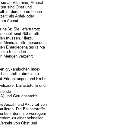
ie an Vitamine, Mineral-
kten sind Obst und
lt ist durch ihren hohen
eit: als Apfel- oder
t am Abend.
eißt: Sie liefern trotz
sentiell sind Nährstoffe,
rden müssen. Hierzu
nd Mineralstoffe (besonders
gen Energiegehaltes (zirka
ahezu fehlenden
en Mengen verzehrt
ohen glykämischen Index
altsstoffe, die bis zu
auf-Erkrankungen und Krebs
Folsäure, Ballaststoffe und
mmende
 A) und Geruchsstoffe.
e Anzahl und Aktivität von
ulieren. Die Ballaststoffe
senken, denn sie verzögern
erdem zu einer schnellen
n Verzehr von Obst und