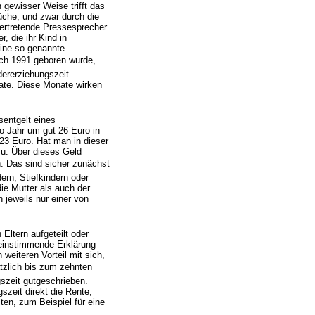
 gewisser Weise trifft das
üche, und zwar durch die
vertretende Pressesprecher
, die ihr Kind in
eine so genannte
ach 1991 geboren wurde,
ererziehungszeit
ate. Diese Monate wirken
sentgelt eines
ro Jahr um gut 26 Euro in
23 Euro. Hat man in dieser
zu. Über dieses Geld
: Das sind sicher zunächst
dern, Stiefkindern oder
e Mutter als auch der
 jeweils nur einer von
Eltern aufgeteilt oder
reinstimmende Erklärung
 weiteren Vorteil mit sich,
tzlich bis zum zehnten
szeit gutgeschrieben.
szeit direkt die Rente,
ten, zum Beispiel für eine