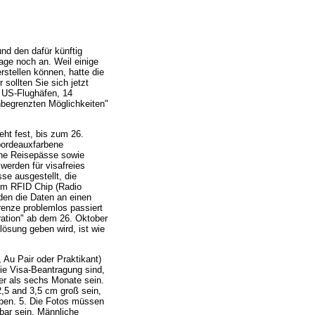
nd den dafür künftig
age noch an. Weil einige
stellen können, hatte die
ollten Sie sich jetzt
n US-Flughäfen, 14
nbegrenzten Möglichkeiten"
ht fest, bis zum 26.
bordeauxfarbene
üne Reisepässe sowie
werden für visafreies
se ausgestellt, die
nem RFID Chip (Radio
den die Daten an einen
renze problemlos passiert
ation" ab dem 26. Oktober
ösung geben wird, ist wie
, Au Pair oder Praktikant)
die Visa-Beantragung sind,
ter als sechs Monate sein.
,5 and 3,5 cm groß sein,
aben. 5. Die Fotos müssen
bar sein. Männliche