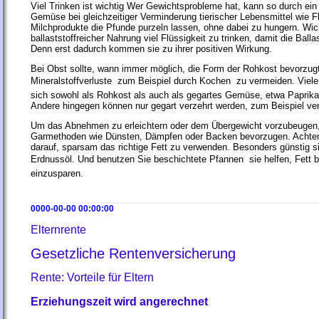
Viel Trinken ist wichtig Wer Gewichtsprobleme hat, kann so durch ei
Gemüse bei gleichzeitiger Verminderung tierischer Lebensmittel wie Fl
Milchprodukte die Pfunde purzeln lassen, ohne dabei zu hungern. Wicht
ballaststoffreicher Nahrung viel Flüssigkeit zu trinken, damit die Ball
Denn erst dadurch kommen sie zu ihrer positiven Wirkung.
Bei Obst sollte, wann immer möglich, die Form der Rohkost bevorzug
Mineralstoffverluste  zum Beispiel durch Kochen  zu vermeiden. Vie
sich sowohl als Rohkost als auch als gegartes Gemüse, etwa Paprik
Andere hingegen können nur gegart verzehrt werden, zum Beispiel ve
Um das Abnehmen zu erleichtern oder dem Übergewicht vorzubeugen, 
Garmethoden wie Dünsten, Dämpfen oder Backen bevorzugen. Achten 
darauf, sparsam das richtige Fett zu verwenden. Besonders günstig s
Erdnussöl. Und benutzen Sie beschichtete Pfannen  sie helfen, Fett b
einzusparen.
0000-00-00 00:00:00
Elternrente
Gesetzliche Rentenversicherung
Rente: Vorteile für Eltern
Erziehungszeit wird angerechnet