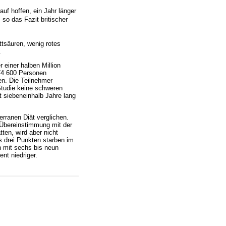
auf hoffen, ein Jahr länger
 so das Fazit britischer
ttsäuren, wenig rotes
.
 einer halben Million
 74 600 Personen
en. Die Teilnehmer
tudie keine schweren
t siebeneinhalb Jahre lang
rranen Diät verglichen.
 Übereinstimmung mit der
tten, wird aber nicht
s drei Punkten starben im
n mit sechs bis neun
nt niedriger.