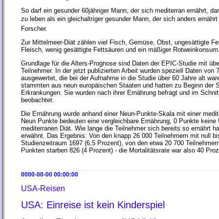
So darf ein gesunder 60jähriger Mann, der sich mediterran ernährt, dar
zu leben als ein gleichaltriger gesunder Mann, der sich anders ernährt 
Forscher.
Zur Mittelmeer-Diät zählen viel Fisch, Gemüse, Obst, ungesättigte Fe
Fleisch, wenig gesättigte Fettsäuren und ein mäßiger Rotweinkonsum
Grundlage für die Alters-Prognose sind Daten der EPIC-Studie mit über
Teilnehmer. In der jetzt publizierten Arbeit wurden speziell Daten von
ausgewertet, die bei der Aufnahme in die Studie über 60 Jahre alt war
stammten aus neun europäischen Staaten und hatten zu Beginn der S
Erkrankungen. Sie wurden nach ihrer Ernährung befragt und im Schnit
beobachtet.
Die Ernährung wurde anhand einer Neun-Punkte-Skala mit einer medite
Neun Punkte bedeuten eine vergleichbare Ernährung, 0 Punkte keine
mediterranen Diät. Wie lange die Teilnehmer sich bereits so ernährt ha
erwähnt. Das Ergebnis: Von den knapp 26 000 Teilnehmern mit null bi
Studienzeitraum 1697 (6,5 Prozent), von den etwa 20 700 Teilnehmer
Punkten starben 826 (4 Prozent) - die Mortalitätsrate war also 40 Proze
0000-00-00 00:00:00
USA-Reisen
USA: Einreise ist kein Kinderspiel