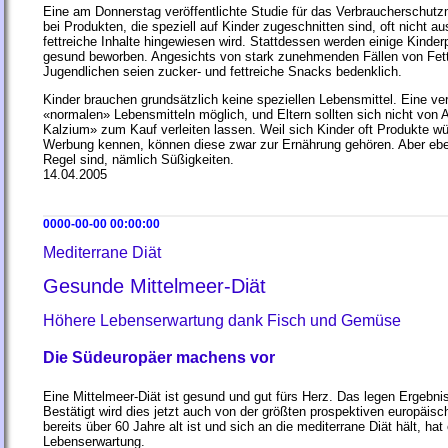
Eine am Donnerstag veröffentlichte Studie für das Verbraucherschutzm
bei Produkten, die speziell auf Kinder zugeschnitten sind, oft nicht a
fettreiche Inhalte hingewiesen wird. Stattdessen werden einige Kinde
gesund beworben. Angesichts von stark zunehmenden Fällen von Fettl
Jugendlichen seien zucker- und fettreiche Snacks bedenklich.
Kinder brauchen grundsätzlich keine speziellen Lebensmittel. Eine ver
«normalen» Lebensmitteln möglich, und Eltern sollten sich nicht von A
Kalzium» zum Kauf verleiten lassen. Weil sich Kinder oft Produkte wü
Werbung kennen, können diese zwar zur Ernährung gehören. Aber eben
Regel sind, nämlich Süßigkeiten.
14.04.2005
0000-00-00 00:00:00
Mediterrane Diät
Gesunde Mittelmeer-Diät
Höhere Lebenserwartung dank Fisch und Gemüse
Die Südeuropäer machens vor
Eine Mittelmeer-Diät ist gesund und gut fürs Herz. Das legen Ergebni
Bestätigt wird dies jetzt auch von der größten prospektiven europäis
bereits über 60 Jahre alt ist und sich an die mediterrane Diät hält, hat
Lebenserwartung.