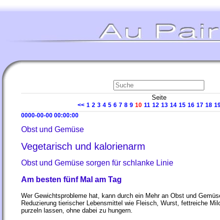
Seite
<<
1
2
3
4
5
6
7
8
9
10
11
12
13
14
15
16
17
18
1
0000-00-00 00:00:00
Obst und Gemüse
Vegetarisch und kalorienarm
Obst und Gemüse sorgen für schlanke Linie
Am besten fünf Mal am Tag
Wer Gewichtsprobleme hat, kann durch ein Mehr an Obst und Gemüse 
Reduzierung tierischer Lebensmittel wie Fleisch, Wurst, fettreiche Mi
purzeln lassen, ohne dabei zu hungern.