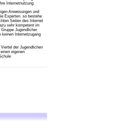
hre Internetnutzung.
chtigen Anweisungen und
die Experten. so bestehe
hten Seiten des Internet
dazu sehr kompetent im
e Gruppe Jugendlicher
e keinen Internetzugang
Viertel der Jugendlichen
 einen eigenen
 Schule.